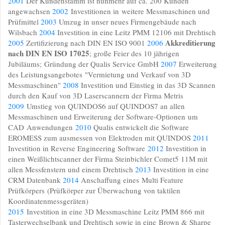
2001
Der Kundenstamm ist nunmehr auf ca. 200 Kunden
angewachsen
2002
Investitionen in weitere Messmaschinen und
Prüfmittel
2003
Umzug in unser neues Firmengebäude nach
Wilsbach
2004
Investition in eine Leitz PMM 12106 mit Drehtisch
Akkreditierung
2005
Zertifizierung nach DIN EN ISO 9001
2006
nach DIN EN ISO 17025
;
g
roße Feier des 10 jährigen
Jubiläums;
Gründung der Qualis Service GmbH
2007
Erweiterung
des Leistungsangebotes
"Vermietung und Verkauf von 3D
Messmaschinen"
2008
Investition und Einstieg in das 3D Scannen
durch den
Kauf von 3D Laserscannern der Firma Metris
2009
Umstieg von QUINDOS6 auf QUINDOS7 an allen
Messmaschinen und Erweiterung der Software-Optionen
um
CAD Anwendungen
2010
Qualis entwickelt die Software
EROMESS zum ausmessen von Elektroden mit QUINDOS
2011
Investition in Reverse Engineering Software
2012
Investition in
einen Weißlichtscanner der Firma Steinbichler
Comet5 11M mit
allen Messfenstern und einem Drehtisch
2013
Investition in eine
CRM Datenbank
2014
Anschaffung eines Multi Feature
Prüfkörpers (Prüfkörper zur Überwachung von taktilen
Koordinatenmessgeräten)
2015
Investition in eine 3D Messmaschine Leitz PMM 866 mit
Tasterwechselbank und Drehtisch sowie in eine
Brown & Sharpe